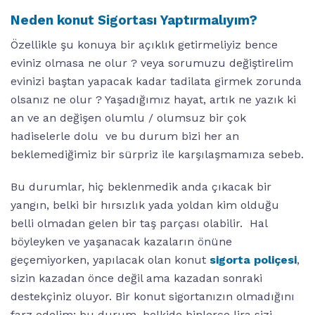
Neden konut Sigortası Yaptırmalıyım?
Özellikle şu konuya bir açıklık getirmeliyiz bence
eviniz olmasa ne olur ? veya sorumuzu değiştirelim
evinizi baştan yapacak kadar tadilata girmek zorunda
olsanız ne olur ? Yaşadığımız hayat, artık ne yazık ki
an ve an değişen olumlu / olumsuz bir çok
hadiselerle dolu ve bu durum bizi her an
beklemediğimiz bir sürpriz ile karşılaşmamıza sebeb.
Bu durumlar, hiç beklenmedik anda çıkacak bir
yangın, belki bir hırsızlık yada yoldan kim olduğu
belli olmadan gelen bir taş parçası olabilir. Hal
böyleyken ve yaşanacak kazaların önüne
geçemiyorken, yapılacak olan konut
sigorta poliçesi
,
sizin kazadan önce değil ama kazadan sonraki
destekçiniz oluyor. Bir konut sigortanızın olmadığını
farz edelim; bu durum, belkide binlerce lira sizi