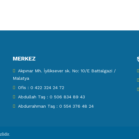
MERKEZ
Akpınar Mh. İyiliksever sk. No: 10/E Battalgazi /
Malatya
Ofis : 0 422 324 24 72
Abdullah Taş : 0 506 834 89 43
Abdurrahman Taş : 0 554 376 48 24
lidir.