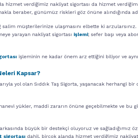
da hizmet verdiğimiz nakliyat sigortası da hizmet verdiğimiz
amakla beraber, günümüz riskleri göz önüne alındığında a
 salim müşterilerinize ulaşmasını elbette ki arzularsınız.
eye yarayan nakliyat sigortası
işlemi
; sefer başı veya ab
gortası
işleminin ne kadar önem arz ettiğini biliyor ve ayn
Neleri Kapsar?
rıyla yol olan Sıddık Taş Sigorta, yaşanacak herhangi bir 
i manevi yükler, maddi zararın önüne geçebilmekte ve bu 
arkasında büyük bir destekçi oluyoruz ve sağladığımız öz
t sigortası
dahil, birçok alanda hizmet verdiğimiz nakliya