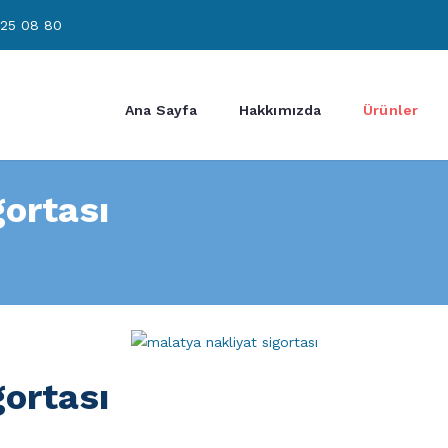
325 08 80
Ana Sayfa
Hakkımızda
Ürünler
gortası
gortası