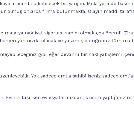
kliye aracında çıkabilecek bir yangın. Mola yerinde başına g
dur olmuş onlarca firma bulunmakta. Olayın maddi tarafla
 malatya nakliyat sigortası sahibi olmak çok önemli. Zira
z hemen yanınızda olacak ve yaşamış olduğunuz tüm maddi s
nleyebileceğiniz gibi, eğer devamlı bir nakliyat işlemi içer
 düzenleyebilir. Yok sadece emtia sahibi iseniz sadece emtia
r. Evinizi taşırken ev eşyalarınızdan, üretim yaptığınız ürü